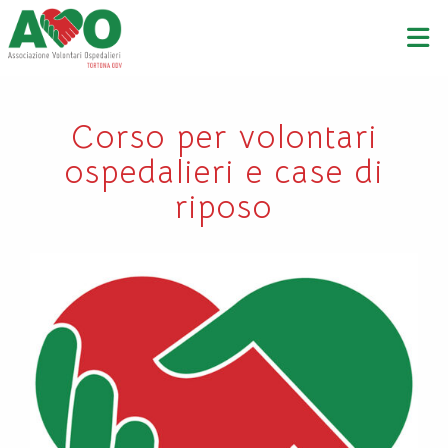
Corso per volontari
ospedalieri e case di
riposo